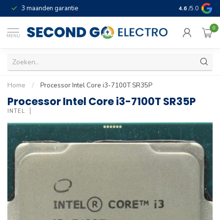
3 maanden garantie
Geld terug gar
4.6
/5.0
0
MENU
Home
/
Processor Intel Core i3-7100T SR35P
Processor Intel Core i3-7100T SR35P
INTEL