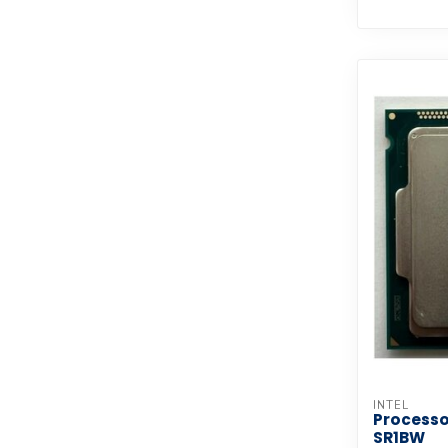
INTEL
Processor
SR1BW