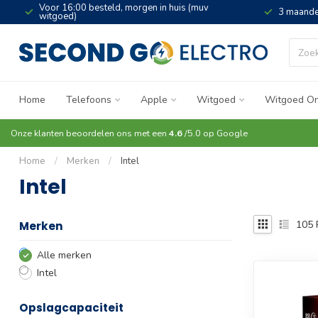
Voor 16:00 besteld, morgen in huis (muv
3 maande
witgoed)
Home
Telefoons
Apple
Witgoed
Witgoed On
Onze klanten beoordelen ons met een
4.6
/5.0 op
Google
Home
/
Merken
/
Intel
Intel
105
Merken
Alle merken
Intel
Opslagcapaciteit