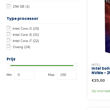
256 GB
(1)
Type processor
Intel Core i3
(25)
Intel Core i5
(31)
Intel Core i7
(22)
Overig
(24)
Prijs
INTEL
Intel Sol
NVMe - 
Min
Max
€35,00
Op voorraa