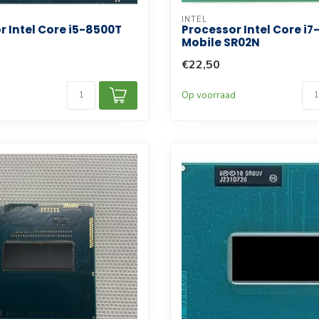
INTEL
r Intel Core i5-8500T
Processor Intel Core i
Mobile SR02N
€22,50
d
Op voorraad