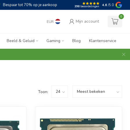
Bespaar tot 70% op je aankoop
4.6
/5.0
398
beoordelingen
0
Mijn account
EUR
Beeld & Geluid
Gaming
Blog
Klantenservice
Toon: