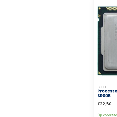
INTEL
Processor
SR00B
€22,50
Op voorraa