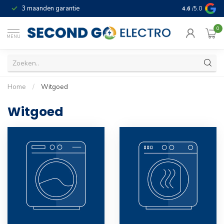
3 maanden garantie
Geld terug gar
4.6
/5.0
0
MENU
Home
/
Witgoed
Witgoed