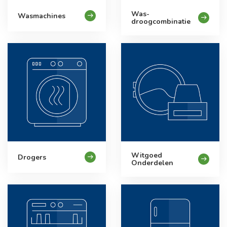
Was-
Wasmachines
droogcombinatie
Witgoed
Drogers
Onderdelen