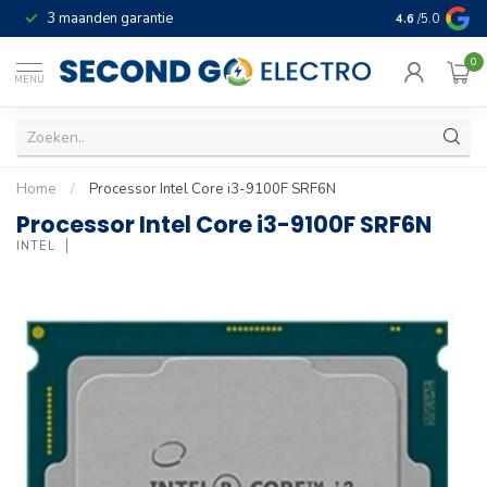
3 maanden garantie
Geld terug gar
4.6
/5.0
0
MENU
Home
/
Processor Intel Core i3-9100F SRF6N
Processor Intel Core i3-9100F SRF6N
INTEL