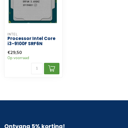
INTEL
Processor Intel Core
i3-9100F SRF6N
€29,50
Op voorraad
Ontvang 5% korting!