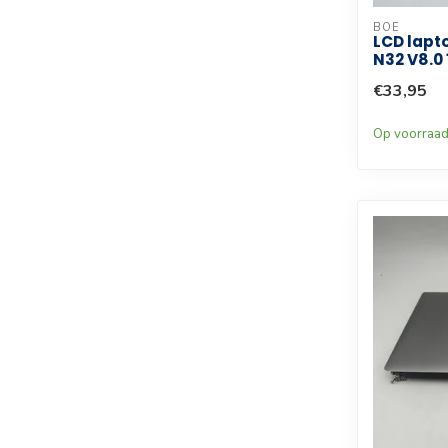
BOE
LCD lap
N32 V8.0 
€33,95
Op voorraa