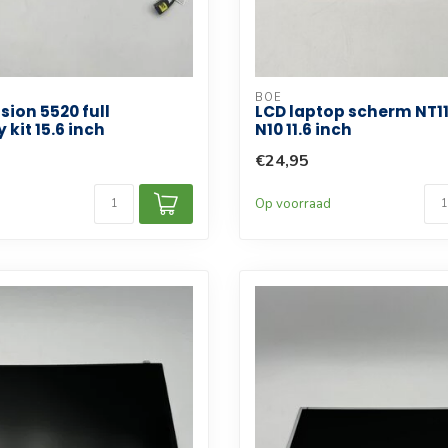
BOE
ision 5520 full
LCD laptop scherm NT
kit 15.6 inch
N10 11.6 inch
€24,95
d
Op voorraad