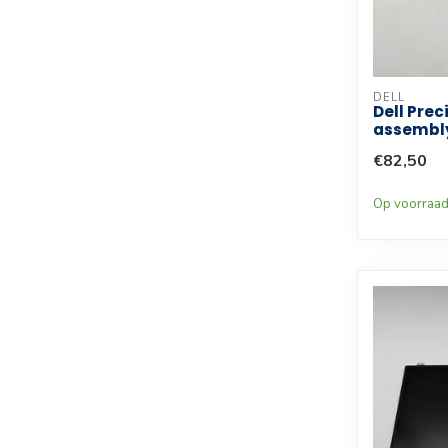
DELL
Dell Prec
assembly 
€82,50
Op voorraa