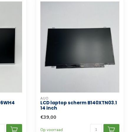
AUO
156WH4
LCD laptop scherm B140XTN03.1
14 inch
€39,00
Op voorraad