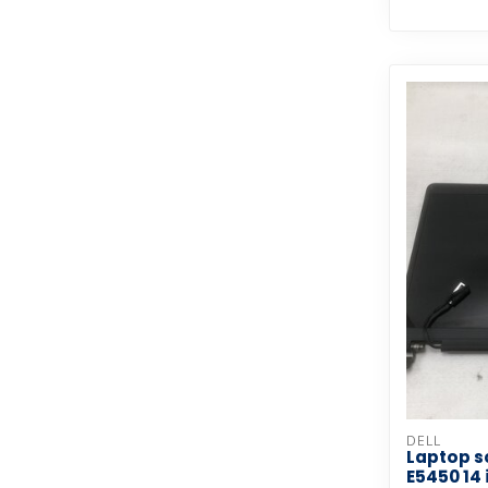
DELL
Laptop s
E5450 14