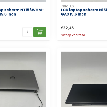
INNOLUX
top scherm NT156WHM-
LCD laptop scherm N1
15.6 inch
GA3 15.6 inch
€32,45
d
Niet op voorraad