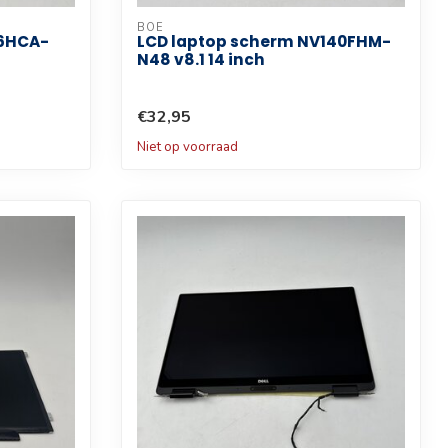
BOE
56HCA-
LCD laptop scherm NV140FHM-
N48 v8.1 14 inch
€32,95
Niet op voorraad