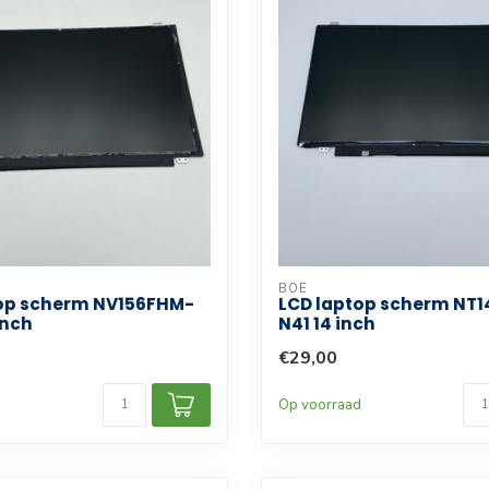
BOE
op scherm NV156FHM-
LCD laptop scherm NT
inch
N41 14 inch
€29,00
d
Op voorraad