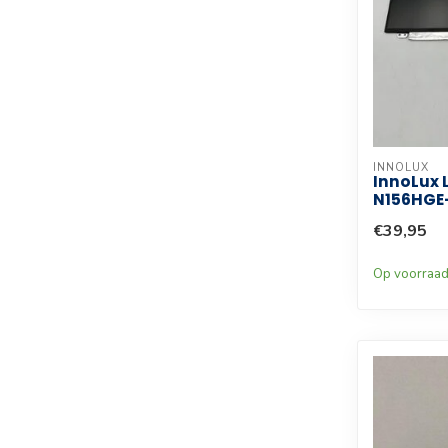
INNOLUX
InnoLux 
N156HGE-
€39,95
Op voorraa