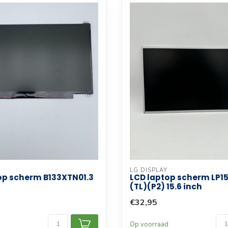
LG DISPLAY
op scherm B133XTN01.3
LCD laptop scherm LP
(TL)(P2) 15.6 inch
€32,95
d
Op voorraad