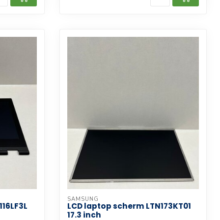
SAMSUNG
116LF3L
LCD laptop scherm LTN173KT01
17.3 inch