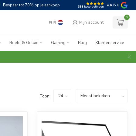
Bespaar tot 70% op je aankoop
4.6
/5.0
398
beoordelingen
0
Mijn account
EUR
Beeld & Geluid
Gaming
Blog
Klantenservice
Toon: