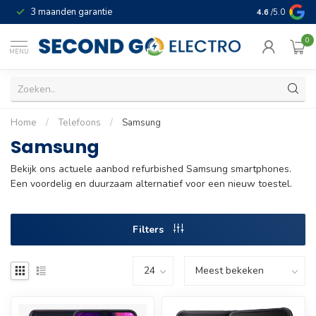
3 maanden garantie
Geld terug gar
4.6
/5.0
0
MENU
Home
/
Telefoons
/
Samsung
Samsung
Bekijk ons actuele aanbod refurbished Samsung smartphones.
Een voordelig en duurzaam alternatief voor een nieuw toestel.
Filters