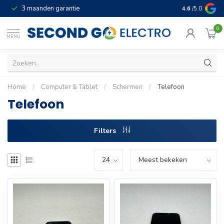
3 maanden garantie
Geld terug gar
4.6
/5.0
0
MENU
Home
/
Computer & Tablet
/
Schermen
/
Telefoon
Telefoon
Filters