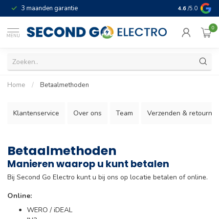
3 maanden garantie
Geld terug gar
4.6
/5.0
0
MENU
Home
/
Betaalmethoden
Klantenservice
Over ons
Team
Verzenden & retourne
Betaalmethoden
Manieren waarop u kunt betalen
Bij Second Go Electro kunt u bij ons op locatie betalen of online.
Online:
WERO / iDEAL