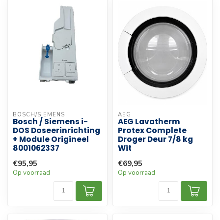
BOSCH/SIEMENS
AEG
Bosch / Siemens i-
AEG Lavatherm
DOS Doseerinrichting
Protex Complete
+ Module Origineel
Droger Deur 7/8 kg
8001062337
Wit
€95,95
€69,95
Op voorraad
Op voorraad