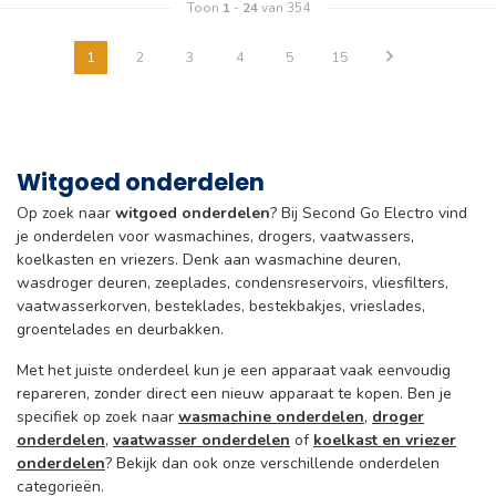
Toon
1
-
24
van 354
1
2
3
4
5
15
Witgoed onderdelen
Op zoek naar
witgoed onderdelen
? Bij Second Go Electro vind
je onderdelen voor wasmachines, drogers, vaatwassers,
koelkasten en vriezers. Denk aan wasmachine deuren,
wasdroger deuren, zeeplades, condensreservoirs, vliesfilters,
vaatwasserkorven, besteklades, bestekbakjes, vrieslades,
groentelades en deurbakken.
Met het juiste onderdeel kun je een apparaat vaak eenvoudig
repareren, zonder direct een nieuw apparaat te kopen. Ben je
specifiek op zoek naar
wasmachine onderdelen
,
droger
onderdelen
,
vaatwasser onderdelen
of
koelkast en vriezer
onderdelen
? Bekijk dan ook onze verschillende onderdelen
categorieën.