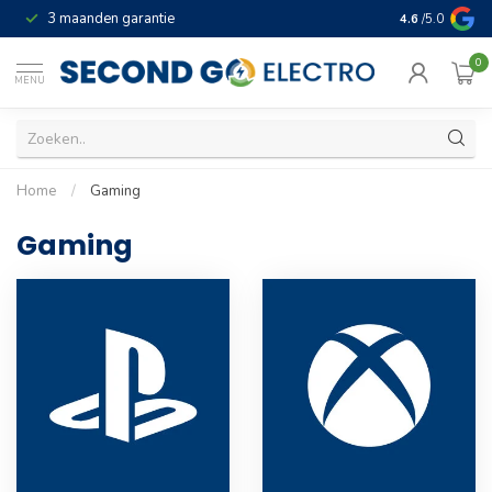
3 maanden garantie
Geld terug gar
4.6
/5.0
0
MENU
Home
/
Gaming
Gaming