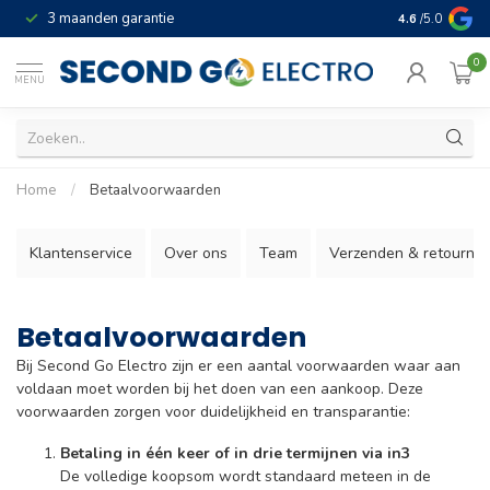
3 maanden garantie
Geld terug gar
4.6
/5.0
0
MENU
Home
/
Betaalvoorwaarden
Klantenservice
Over ons
Team
Verzenden & retourne
Betaalvoorwaarden
Bij Second Go Electro zijn er een aantal voorwaarden waar aan
voldaan moet worden bij het doen van een aankoop. Deze
voorwaarden zorgen voor duidelijkheid en transparantie:
Betaling in één keer of in drie termijnen via in3
De volledige koopsom wordt standaard meteen in de