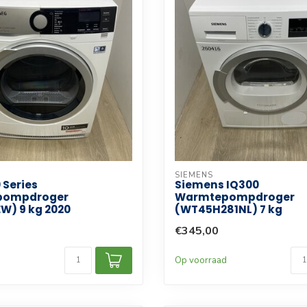
SIEMENS
 Series
Siemens IQ300
pompdroger
Warmtepompdroger
W) 9 kg 2020
(WT45H281NL) 7 kg
€345,00
d
Op voorraad