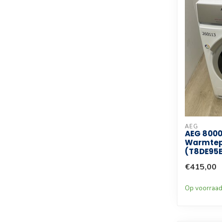
AEG
AEG 8000
Warmte
(T8DE95E
€415,00
Op voorraa