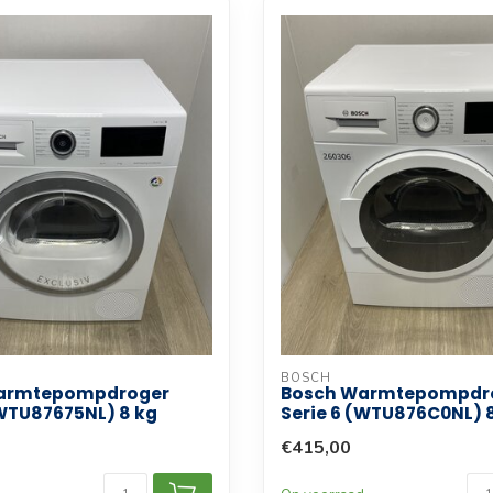
BOSCH
armtepompdroger
Bosch Warmtepompdr
(WTU87675NL) 8 kg
Serie 6 (WTU876C0NL) 
€415,00