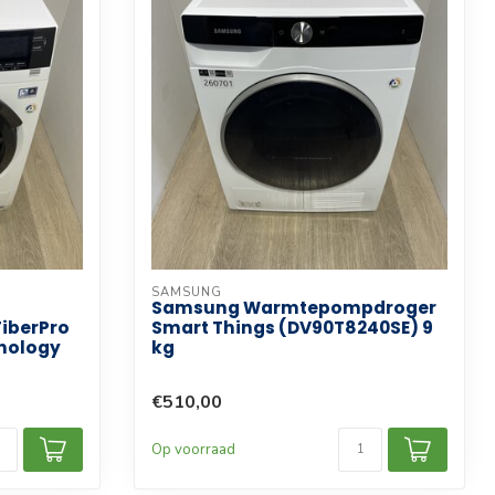
SAMSUNG
Samsung Warmtepompdroger
iberPro
Smart Things (DV90T8240SE) 9
nology
kg
€510,00
Op voorraad