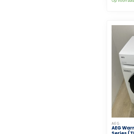
Op voorraa
AEG
AEG War
Series (