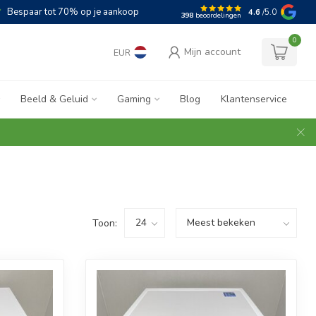
Bespaar tot 70% op je aankoop
4.6
/5.0
398
beoordelingen
0
Mijn account
EUR
Beeld & Geluid
Gaming
Blog
Klantenservice
Toon: