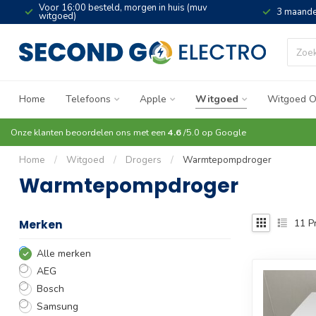
Voor 16:00 besteld, morgen in huis (muv
3 maande
witgoed)
Home
Telefoons
Apple
Witgoed
Witgoed O
Onze klanten beoordelen ons met een
4.6
/5.0 op
Google
Home
/
Witgoed
/
Drogers
/
Warmtepompdroger
Warmtepompdroger
11
P
Merken
Alle merken
AEG
Bosch
Samsung