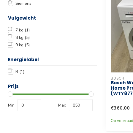
Siemens
Vulgewicht
7 kg
(1)
8 kg
(5)
9 kg
(5)
Energielabel
B
(1)
BOSCH
Bosch W
Prijs
Home Pro
(WTY877
Min
Max
€360,00
Op voorraa