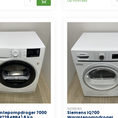
d
Op voorraad
SIEMENS
mtepompdroger 7000
Siemens IQ700
TR7284BB4) 8 kg
Warmtepompdroger