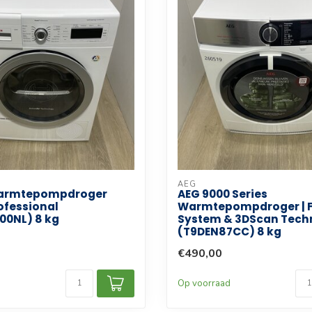
AEG
armtepompdroger
AEG 9000 Series
fessional
Warmtepompdroger | F
00NL) 8 kg
System & 3DScan Tech
(T9DEN87CC) 8 kg
€490,00
d
Op voorraad