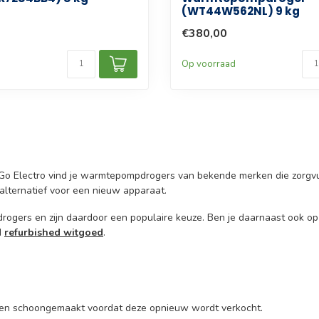
(WT44W562NL) 9 kg
€380,00
d
Op voorraad
 Go Electro vind je warmtepompdrogers van bekende merken die zorgvu
alternatief voor een nieuw apparaat.
ogers en zijn daardoor een populaire keuze. Ben je daarnaast ook o
d
refurbished witgoed
.
 en schoongemaakt voordat deze opnieuw wordt verkocht.