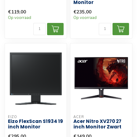
Monitor
€119,00
€235,00
Op voorraad
Op voorraad
EIZO
ACER
Eizo FlexScan S1934 19
Acer Nitro XV270 27
inch Monitor
inch Monitor Zwart
€295,00
€149,00