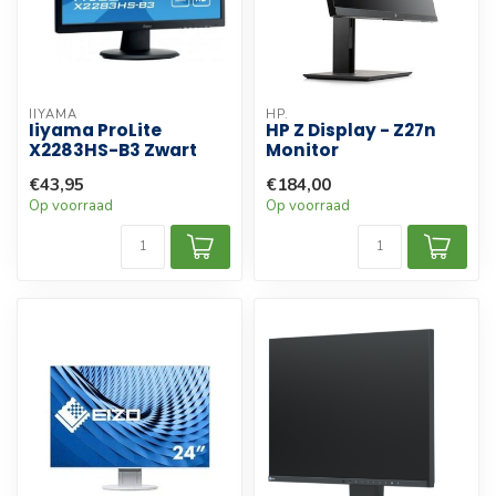
IIYAMA
HP.
Iiyama ProLite
HP Z Display - Z27n
X2283HS-B3 Zwart
Monitor
€43,95
€184,00
Op voorraad
Op voorraad