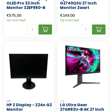
OLED Pro 32 inch
G2740QSU 27 inch
Monitor 32EP950-B
Monitor Zwart
€575,00
€149,00
Op voorraad
Op voorraad
HP.
LG.
HP Z Display - Z24n G2
LG Ultra Gear
Monitor
27GR93U-B 4K 27 inch