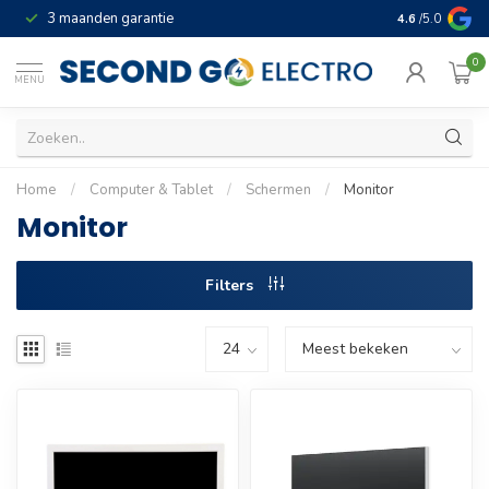
3 maanden garantie
Geld terug gar
4.6
/5.0
0
MENU
Home
/
Computer & Tablet
/
Schermen
/
Monitor
Monitor
Filters