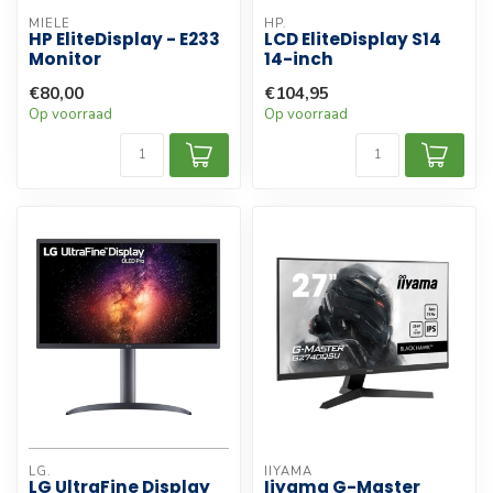
MIELE
HP.
HP EliteDisplay - E233
LCD EliteDisplay S14
Monitor
14-inch
€80,00
€104,95
Op voorraad
Op voorraad
LG.
IIYAMA
LG UltraFine Display
Iiyama G-Master