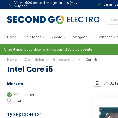
Voor 16:00 besteld, morgen in huis (muv
3 maande
witgoed)
Home
Telefoons
Apple
Witgoed
Witgoed On
Onze klanten beoordelen ons met een
4.6
/5.0 op
Google
Home
/
Onderdelen
/
Processors
/
Intel Core i5
Intel Core i5
32
P
Merken
Alle merken
Intel
Type processor