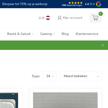
Bespaar tot 70% op je aankoop
4.6
/5.0
398
beoordelingen
0
Mijn account
EUR
Beeld & Geluid
Gaming
Blog
Klantenservice
Toon: