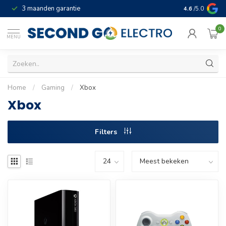
3 maanden garantie
Geld terug gar
4.6
/5.0
0
MENU
Home
/
Gaming
/
Xbox
Xbox
Filters