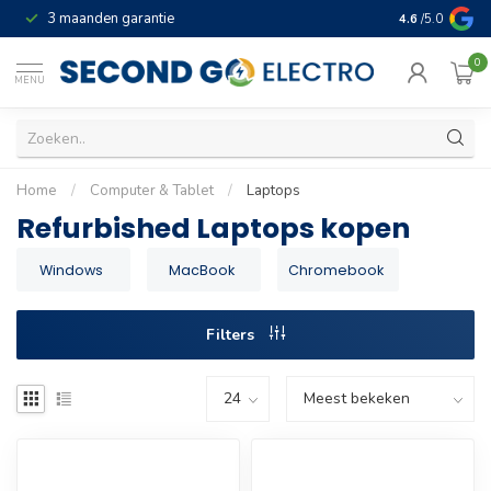
3 maanden garantie
Geld terug gar
4.6
/5.0
0
MENU
Home
/
Computer & Tablet
/
Laptops
Refurbished Laptops kopen
Windows
MacBook
Chromebook
Filters