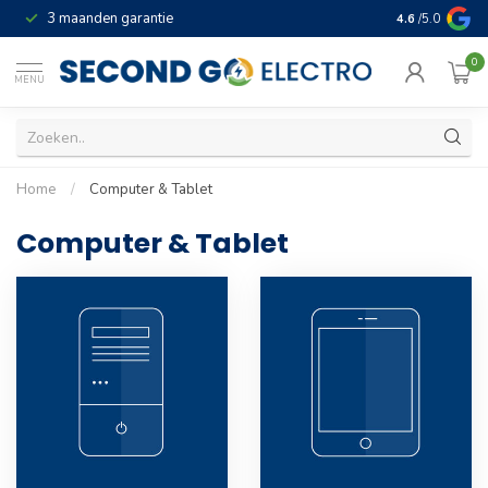
3 maanden garantie
Geld terug gar
4.6
/5.0
0
MENU
Home
/
Computer & Tablet
Computer & Tablet