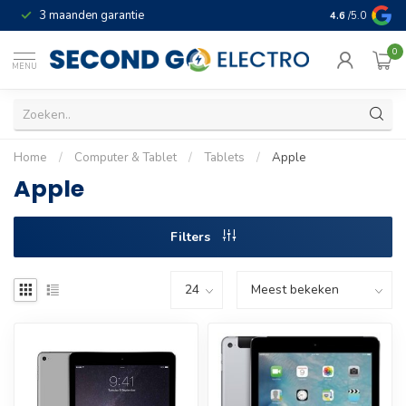
3 maanden garantie
Geld terug gar
4.6
/5.0
0
MENU
Home
/
Computer & Tablet
/
Tablets
/
Apple
Apple
Filters