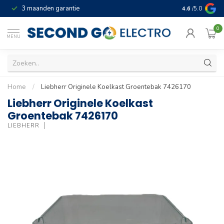
3 maanden garantie
Geld terug gar
4.6
/5.0
0
MENU
Home
/
Liebherr Originele Koelkast Groentebak 7426170
Liebherr Originele Koelkast
Groentebak 7426170
LIEBHERR