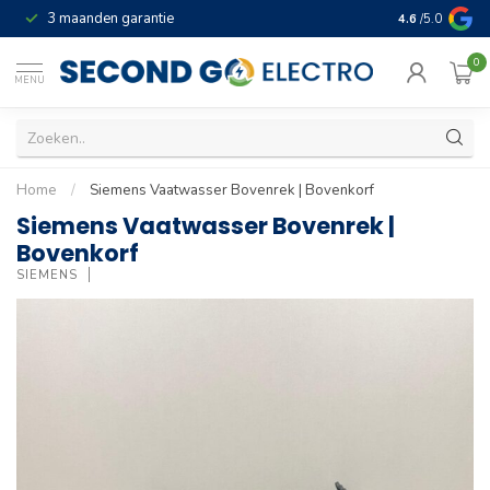
3 maanden garantie
Geld terug gar
4.6
/5.0
0
MENU
Home
/
Siemens Vaatwasser Bovenrek | Bovenkorf
Siemens Vaatwasser Bovenrek |
Bovenkorf
SIEMENS