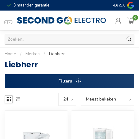
3 maanden garantie
Geld terug gar
4.6
/5.0
0
MENU
Home
/
Merken
/
Liebherr
Liebherr
Filters