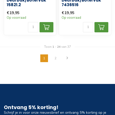
Deurbak/Botervak
Deurbak/Botervak
15821.2
7436516
€19,95
€19,95
Op voorraad
Op voorraad
Toon
1
-
24
van 37
1
2
Ontvang 5% korting!
Schrijf je in voor onze nieuwsbrief en ontvang 5% korting op je