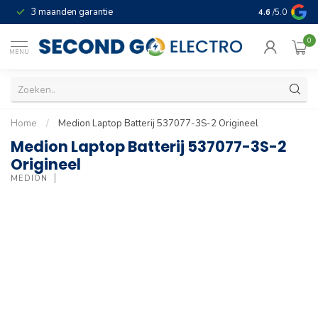
3 maanden garantie
Geld terug gar
4.6
/5.0
0
MENU
Home
/
Medion Laptop Batterij 537077-3S-2 Origineel
Medion Laptop Batterij 537077-3S-2
Origineel
MEDION