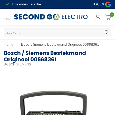
3 maanden garantie
Geld terug gar
4.6
/5.0
0
MENU
Home
/
Bosch / Siemens Bestekmand Origineel 00668361
Bosch / Siemens Bestekmand
Origineel 00668361
BOSCH/SIEMENS