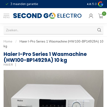
3 maanden garantie
Geld terug gar
4.6
/5.0
0
MENU
Home
/
Haier I-Pro Series 1 Wasmachine (HW100-BP14929A) 10
kg
Haier I-Pro Series 1 Wasmachine
(HW100-BP14929A) 10 kg
HAIER