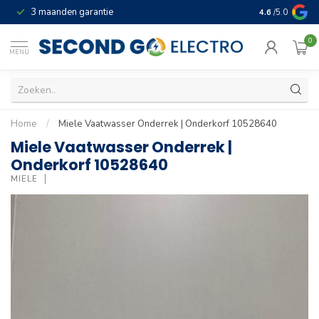
3 maanden garantie
Geld terug gar
4.6
/5.0
0
MENU
Home
/
Miele Vaatwasser Onderrek | Onderkorf 10528640
Miele Vaatwasser Onderrek |
Onderkorf 10528640
MIELE