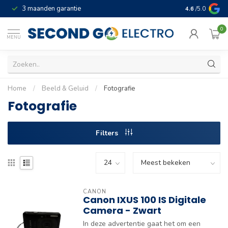
3 maanden garantie
Geld terug gar
4.6
/5.0
0
MENU
Home
/
Beeld & Geluid
/
Fotografie
Fotografie
Filters
CANON
Canon IXUS 100 IS Digitale
Camera - Zwart
In deze advertentie gaat het om een