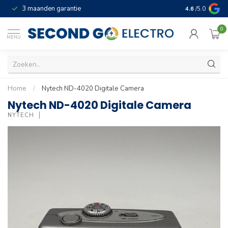
3 maanden garantie
Geld terug gar
4.6
/5.0
0
MENU
Home
/
Nytech ND-4020 Digitale Camera
Nytech ND-4020 Digitale Camera
NYTECH