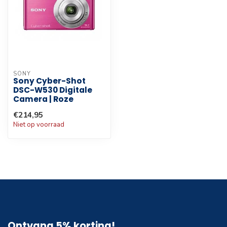
SONY
Sony Cyber-Shot
DSC-W530 Digitale
Camera | Roze
€214,95
Niet op voorraad
Ontvang 5% korting!