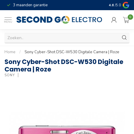
3 maanden garantie
Geld terug gar
4.6
/5.0
0
MENU
Home
/
Sony Cyber-Shot DSC-W530 Digitale Camera | Roze
Sony Cyber-Shot DSC-W530 Digitale
Camera | Roze
SONY