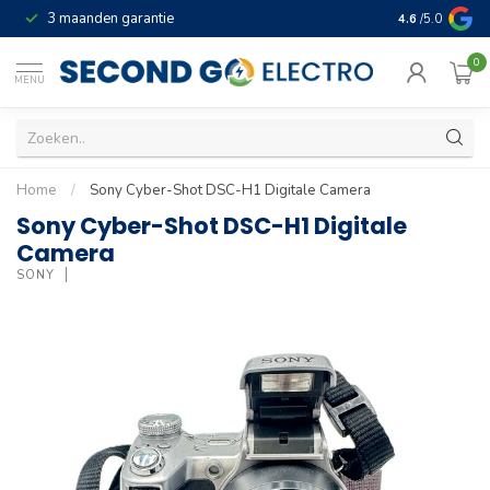
3 maanden garantie
Geld terug gar
4.6
/5.0
0
MENU
Home
/
Sony Cyber-Shot DSC-H1 Digitale Camera
Sony Cyber-Shot DSC-H1 Digitale
Camera
SONY