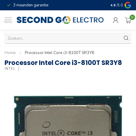
3 maanden garantie
Geld terug gar
4.6
/5.0
0
MENU
Home
/
Processor Intel Core i3-8100T SR3Y8
Processor Intel Core i3-8100T SR3Y8
INTEL