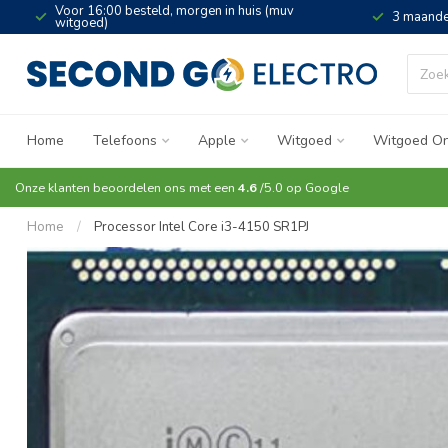
Voor 16:00 besteld, morgen in huis (muv
3 maande
witgoed)
Home
Telefoons
Apple
Witgoed
Witgoed On
Onze klanten beoordelen ons met een
4.6
/5.0 op
Google
Home
/
Processor Intel Core i3-4150 SR1PJ