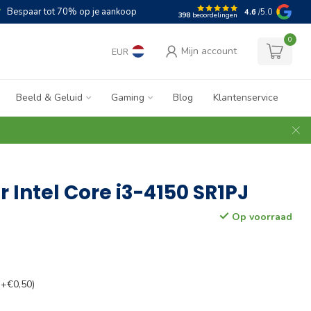
Bespaar tot 70% op je aankoop
4.6
/5.0
398
beoordelingen
0
Mijn account
EUR
Beeld & Geluid
Gaming
Blog
Klantenservice
 Intel Core i3-4150 SR1PJ
Op voorraad
(+€0,50)