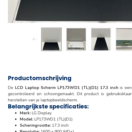
Productomschrijving
De
LCD Laptop Scherm LP173WD1 (TL)(D1) 17.3 inch
is een
gecontroleerd en schoongemaakt. Dit product is gebruiksklaa
herstellen van je laptopbeeldscherm.
Belangrijkste specificaties:
Merk:
LG Display
Model:
LP173WD1 (TL)(D1)
Schermgrootte:
17.3 inch
Resolutie:
1600 x 900 (HD+)