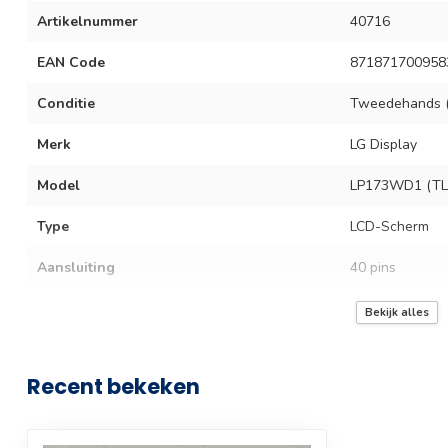
Artikelnummer
40716
EAN Code
871871700958
Conditie
Tweedehands (
Merk
LG Display
Model
LP173WD1 (TL
Type
LCD-Scherm
Aansluiting
40 pins
Scherm grootte
17.3 inch
Bekijk alles
Resolutie
HD +
Recent bekeken
Resolutie (Pixels)
1600 x 900
Scherm technologie
Led