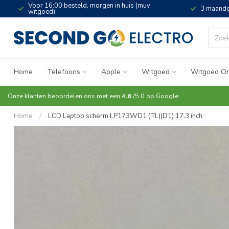
Voor 16:00 besteld, morgen in huis (muv
3 maande
witgoed)
Home
Telefoons
Apple
Witgoed
Witgoed On
Onze klanten beoordelen ons met een
4.6
/5.0 op
Google
Home
/
LCD Laptop scherm LP173WD1 (TL)(D1) 17.3 inch