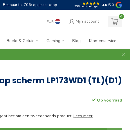
Bespaar tot 70% op je aankoop
4.6
/5.0
398
beoordelingen
0
Mijn account
EUR
Beeld & Geluid
Gaming
Blog
Klantenservice
op scherm LP173WD1 (TL)(D1)
Op voorraad
e gaat het om een tweedehands product.
Lees meer
.