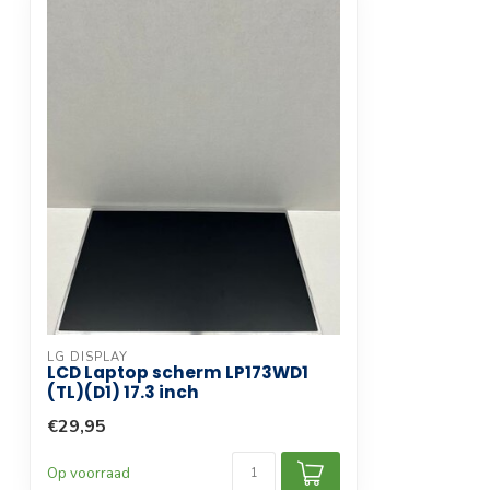
Scherm afwerking
Glanzend
Touchscreen
Compatibele productlijn
Laptop
Garantie termijn
3 maanden
LG DISPLAY
LCD Laptop scherm LP173WD1
(TL)(D1) 17.3 inch
€29,95
Op voorraad