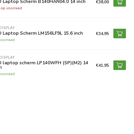
D Laptop Scherm B140HAN04.0 14 inch
€38,00
t op voorraad
DISPLAY
D Laptop Scherm LM156LF9L 15.6 inch
€34,95
voorraad
DISPLAY
D laptop scherm LP140WFH (SP)(M2) 14
€41,95
h
voorraad