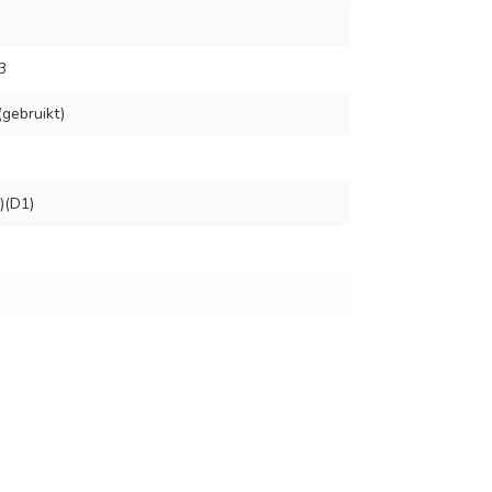
3
gebruikt)
)(D1)