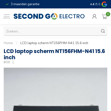
3 maanden garantie
Geld terug gar
4.6
/5.0
0
MENU
Home
/
LCD laptop scherm NT156FHM-N41 15.6 inch
LCD laptop scherm NT156FHM-N41 15.6
inch
BOE