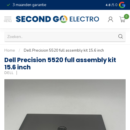
3 maanden garantie
Geld terug gar
4.6
/5.0
0
MENU
Home
/
Dell Precision 5520 full assembly kit 15.6 inch
Dell Precision 5520 full assembly kit
15.6 inch
DELL