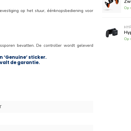
Zwi
Op 
estiging op het stuur, éénknopsbediening voor
HY
Hy
Op 
kssporen bevatten. De controller wordt geleverd
n ‘Genuine’ sticker.
valt de garantie.
T