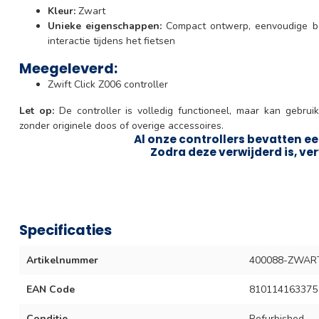
Kleur:
Zwart
Unieke eigenschappen:
Compact ontwerp, eenvoudige bev
interactie tijdens het fietsen
Meegeleverd:
Zwift Click Z006 controller
Let op:
De controller is volledig functioneel, maar kan gebrui
zonder originele doos of overige accessoires.
Al onze controllers bevatten ee
Zodra deze verwijderd is, ver
Specificaties
Artikelnummer
400088-ZWAR
EAN Code
810114163375
Conditie
Refurbished