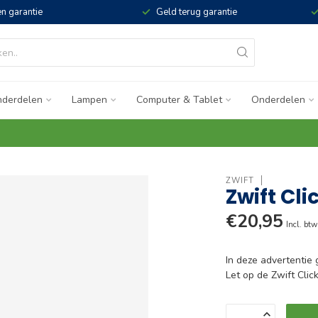
n garantie
Geld terug garantie
derdelen
Lampen
Computer & Tablet
Onderdelen
ZWIFT
Zwift Cli
€20,95
Incl. btw
In deze advertentie
Let op de Zwift Cli