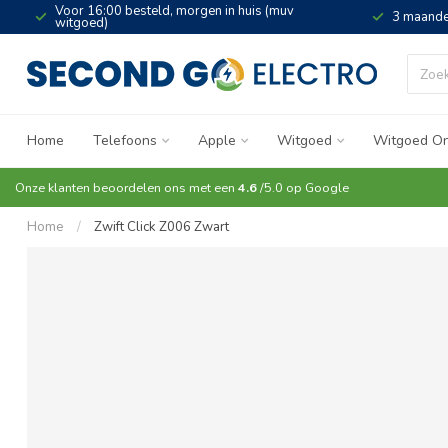
Voor 16:00 besteld, morgen in huis (muv
3 maande
witgoed)
Home
Telefoons
Apple
Witgoed
Witgoed On
Onze klanten beoordelen ons met een
4.6
/5.0 op
Google
Home
/
Zwift Click Z006 Zwart