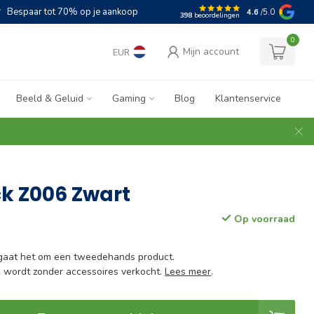
Bespaar tot 70% op je aankoop
4.6
/5.0
398
beoordelingen
0
Mijn account
EUR
Beeld & Geluid
Gaming
Blog
Klantenservice
ck Z006 Zwart
Op voorraad
 gaat het om een tweedehands product.
ck wordt zonder accessoires verkocht.
Lees meer
.