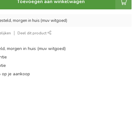
Toevoegen aan winkelwagen
esteld, morgen in huis (muv witgoed)
lijken
Deel dit product
ld, morgen in huis (muv witgoed)
ntie
tie
 op je aankoop