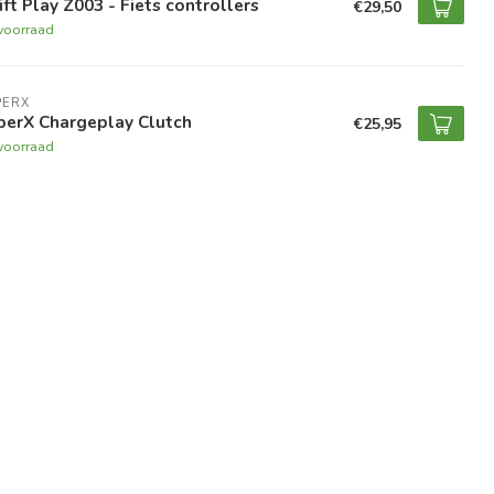
ft Play Z003 - Fiets controllers
€29,50
voorraad
PERX
perX Chargeplay Clutch
€25,95
voorraad