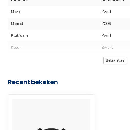
Merk
Zwift
Model
Z006
Platform
Zwift
Kleur
Zwart
Type verbinding
Bluetooth
Bekijk alles
Garantie termijn
3 maanden
Recent bekeken