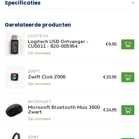
Specificaties
Gerelateerde producten
LOGITECH
Logitech USB Ontvanger -
€9,95
CU0011 - 820-005954
Op voorraad
ZWIFT
Zwift Click Z006
€20,95
Op voorraad
MICROSOFT
Microsoft Bluetooth Muis 3600
€24,95
Zwart
Op voorraad
SONY