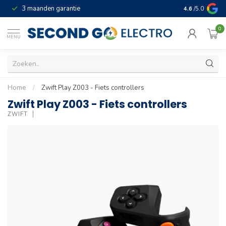
3 maanden garantie
Geld terug gar
4.6
/5.0
0
MENU
Home
/
Zwift Play Z003 - Fiets controllers
Zwift Play Z003 - Fiets controllers
ZWIFT