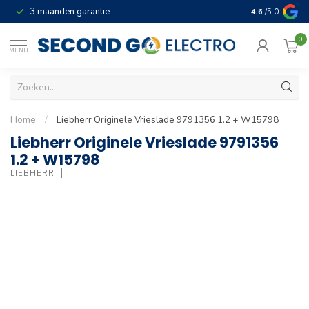
3 maanden garantie
Geld terug gar
4.6
/5.0
0
MENU
Home
/
Liebherr Originele Vrieslade 9791356 1.2 + W15798
Liebherr Originele Vrieslade 9791356
1.2 + W15798
LIEBHERR