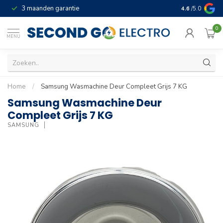
3 maanden garantie
Geld terug gar
4.6
/5.0
0
MENU
Home
/
Samsung Wasmachine Deur Compleet Grijs 7 KG
Samsung Wasmachine Deur
Compleet Grijs 7 KG
SAMSUNG