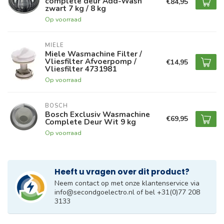
complete deur Add-Wash
€84,95
zwart 7 kg / 8 kg
Op voorraad
MIELE
Miele Wasmachine Filter /
Vliesfilter Afvoerpomp /
€14,95
Vliesfilter 4731981
Op voorraad
BOSCH
Bosch Exclusiv Wasmachine
€69,95
Complete Deur Wit 9 kg
Op voorraad
Heeft u vragen over dit product?
Neem contact op met onze klantenservice via
info@secondgoelectro.nl
of bel +31(0)77 208
3133