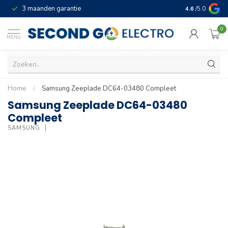
3 maanden garantie
Geld terug gar
4.6
/5.0
0
MENU
Home
/
Samsung Zeeplade DC64-03480 Compleet
Samsung Zeeplade DC64-03480
Compleet
SAMSUNG