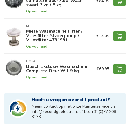
complete deur Add-Wash
€84,95
zwart 7 kg / 8 kg
Op voorraad
MIELE
Miele Wasmachine Filter /
Vliesfilter Afvoerpomp /
€14,95
Vliesfilter 4731981
Op voorraad
BOSCH
Bosch Exclusiv Wasmachine
€69,95
Complete Deur Wit 9 kg
Op voorraad
Heeft u vragen over dit product?
Neem contact op met onze klantenservice via
info@secondgoelectro.nl
of bel +31(0)77 208
3133