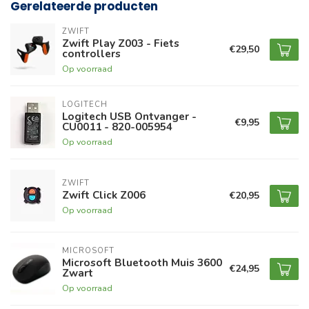
Gerelateerde producten
ZWIFT
Zwift Play Z003 - Fiets
€29,50
controllers
Op voorraad
LOGITECH
Logitech USB Ontvanger -
€9,95
CU0011 - 820-005954
Op voorraad
ZWIFT
Zwift Click Z006
€20,95
Op voorraad
MICROSOFT
Microsoft Bluetooth Muis 3600
€24,95
Zwart
Op voorraad