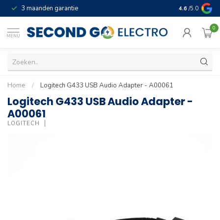
3 maanden garantie
Geld terug gar
4.6
/5.0
0
MENU
Home
/
Logitech G433 USB Audio Adapter - A00061
Logitech G433 USB Audio Adapter -
A00061
LOGITECH