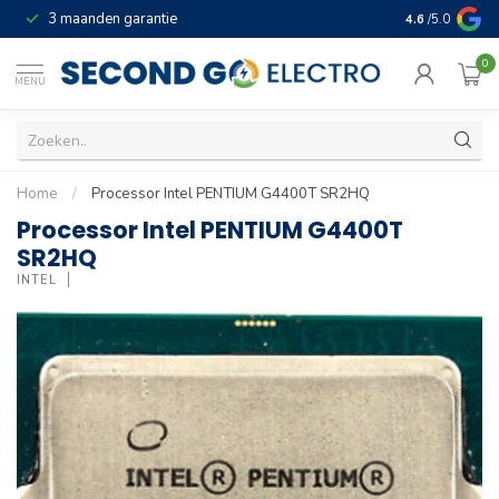
3 maanden garantie
Geld terug gar
4.6
/5.0
0
MENU
Home
/
Processor Intel PENTIUM G4400T SR2HQ
Processor Intel PENTIUM G4400T
SR2HQ
INTEL