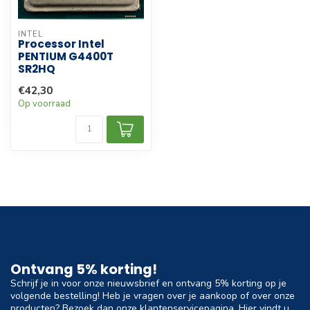
INTEL
Processor Intel
PENTIUM G4400T
SR2HQ
€42,30
Op voorraad
Ontvang 5% korting!
Schrijf je in voor onze nieuwsbrief en ontvang 5% korting op je
volgende bestelling! Heb je vragen over je aankoop of over onze
producten? Bezoek dan onze klantenservicepagina. Hier vindt u