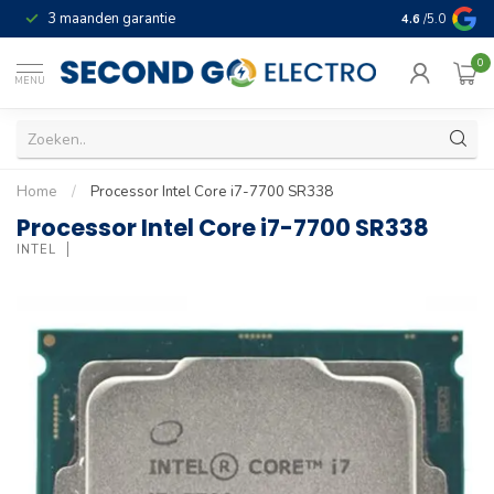
3 maanden garantie
Geld terug gar
4.6
/5.0
0
MENU
Home
/
Processor Intel Core i7-7700 SR338
Processor Intel Core i7-7700 SR338
INTEL