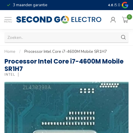
3 maanden garantie
Geld terug gar
4.6
/5.0
0
MENU
Home
/
Processor Intel Core i7-4600M Mobile SR1H7
Processor Intel Core i7-4600M Mobile
SR1H7
INTEL