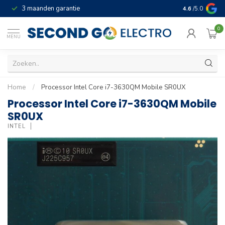
3 maanden garantie
Geld terug gar
4.6
/5.0
0
MENU
Home
/
Processor Intel Core i7-3630QM Mobile SR0UX
Processor Intel Core i7-3630QM Mobile
SR0UX
INTEL