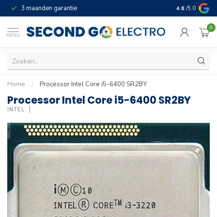
3 maanden garantie
Geld terug gar
4.6
/5.0
0
MENU
Home
/
Processor Intel Core i5-6400 SR2BY
Processor Intel Core i5-6400 SR2BY
INTEL