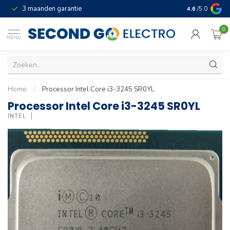
3 maanden garantie
Geld terug gar
4.6
/5.0
0
MENU
Home
/
Processor Intel Core i3-3245 SR0YL
Processor Intel Core i3-3245 SR0YL
INTEL