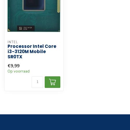
INTEL
Processor Intel Core
i3-3120M Mobile
SR0TX
€9,99
Op voorraad