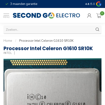
3 maanden garantie
Geld terug gar
4.6
/5.0
0
MENU
Home
/
Processor Intel Celeron G1610 SR10K
Processor Intel Celeron G1610 SR10K
INTEL