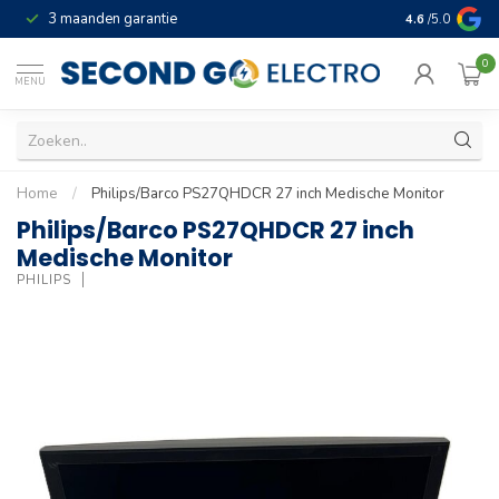
3 maanden garantie
Geld terug gar
4.6
/5.0
0
MENU
Home
/
Philips/Barco PS27QHDCR 27 inch Medische Monitor
Philips/Barco PS27QHDCR 27 inch
Medische Monitor
PHILIPS