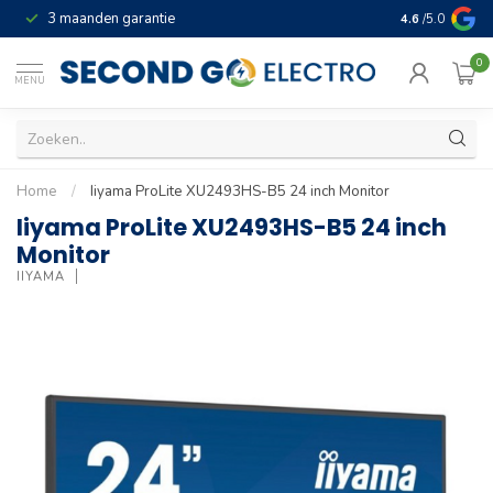
3 maanden garantie
Geld terug gar
4.6
/5.0
0
MENU
Home
/
Iiyama ProLite XU2493HS-B5 24 inch Monitor
Iiyama ProLite XU2493HS-B5 24 inch
Monitor
IIYAMA